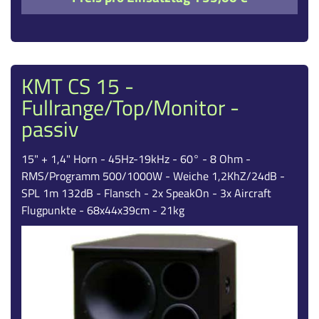
KMT CS 15 -
Fullrange/Top/Monitor -
passiv
15" + 1,4" Horn - 45Hz-19kHz - 60° - 8 Ohm -
RMS/Programm 500/1000W - Weiche 1,2KhZ/24dB -
SPL 1m 132dB - Flansch - 2x SpeakOn - 3x Aircraft
Flugpunkte - 68x44x39cm - 21kg