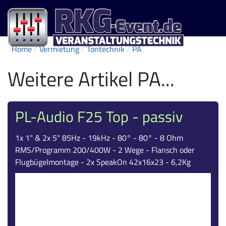
Home
Vermietung
Tontechnik
PA
Weitere Artikel PA...
PL-Audio F25 Top - passiv
1x 1" & 2x 5" 85Hz - 19kHz - 80° - 80° - 8 Ohm
RMS/Programm 200/400W - 2 Wege - Flansch oder
Flugbügelmontage - 2x SpeakOn 42x16x23 - 6,2Kg