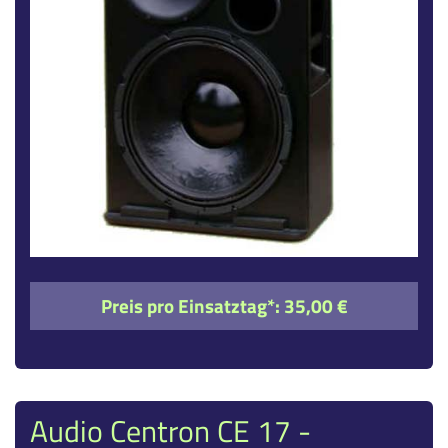
Preis pro Einsatztag*:
35,00 €
Audio Centron CE 17 -