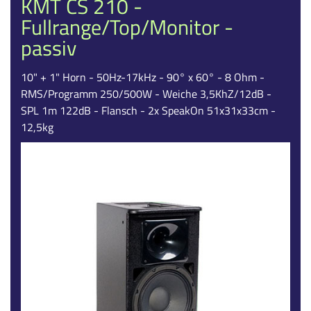
KMT CS 210 -
Fullrange/Top/Monitor -
passiv
10" + 1" Horn - 50Hz-17kHz - 90° x 60° - 8 Ohm -
RMS/Programm 250/500W - Weiche 3,5KhZ/12dB -
SPL 1m 122dB - Flansch - 2x SpeakOn 51x31x33cm -
12,5kg