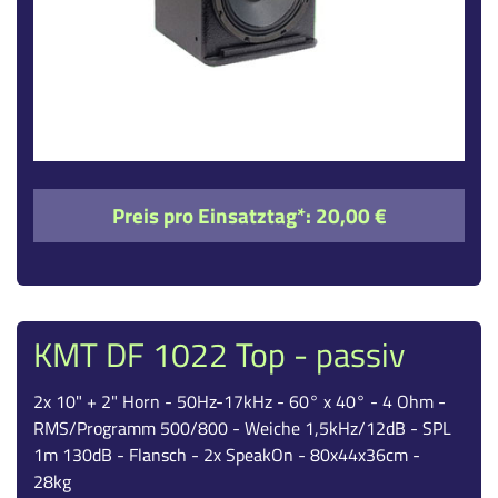
Preis pro Einsatztag*:
20,00 €
KMT DF 1022 Top - passiv
2x 10" + 2" Horn - 50Hz-17kHz - 60° x 40° - 4 Ohm -
RMS/Programm 500/800 - Weiche 1,5kHz/12dB - SPL
1m 130dB - Flansch - 2x SpeakOn - 80x44x36cm -
28kg