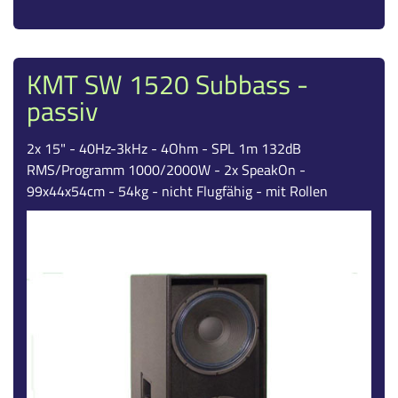
KMT SW 1520 Subbass -
passiv
2x 15" - 40Hz-3kHz - 4Ohm - SPL 1m 132dB
RMS/Programm 1000/2000W - 2x SpeakOn -
99x44x54cm - 54kg - nicht Flugfähig - mit Rollen