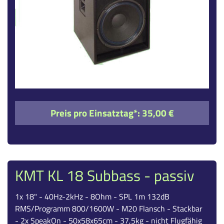
Preis pro Einsatztag*:
35,00 €
KMT KL 18 Subbass - passiv
1x 18" - 40Hz-2kHz - 8Ohm - SPL 1m 132dB
RMS/Programm 800/1600W - M20 Flansch - Stackbar
- 2x SpeakOn - 50x58x65cm - 37,5kg - nicht Flugfähig