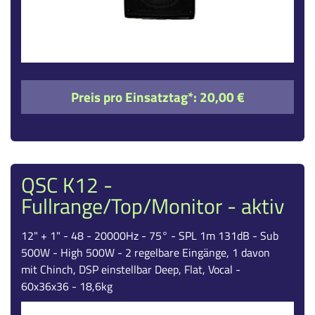
Preis pro Einsatztag*:
20,00 €
QSC K12 -
Fullrange/Top/Monitor - aktiv
12" + 1" - 48 - 20000Hz - 75° - SPL 1m 131dB - Sub
500W - High 500W - 2 regelbare Eingänge, 1 davon
mit Chinch, DSP einstellbar Deep, Flat, Vocal -
60x36x36 - 18,6kg